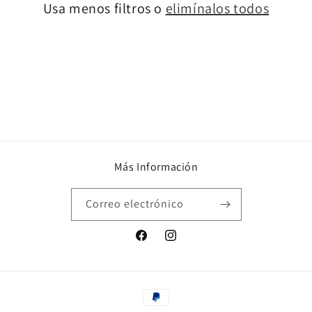
Usa menos filtros o
elimínalos todos
ó
n
:
Más Información
Correo electrónico
Facebook
Instagram
Formas
de