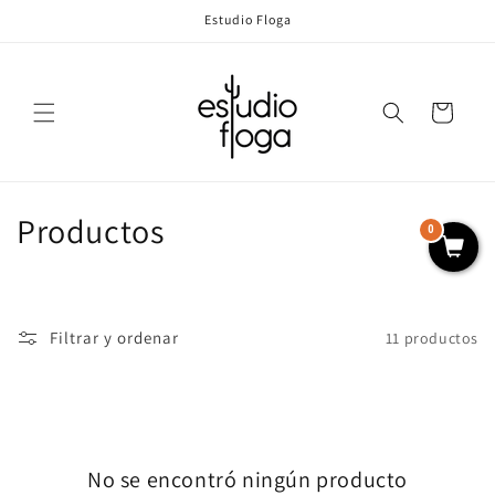
Ir
Estudio Floga
directamente
al contenido
Carrito
C
Productos
0
o
l
Filtrar y ordenar
11 productos
e
c
c
No se encontró ningún producto
i